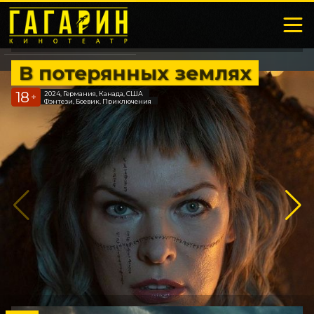
В потерянных землях
18
2024, Германия, Канада, США
+
Фэнтези, Боевик, Приключения