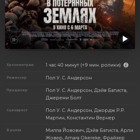
1 час 40 минут (+9 мин. ролики)
Хронометраж
Пол У. С. Андерсон
Режиссер
Пол У. С. Андерсон, Дэйв Батиста,
Продюсер
Джереми Болт
Пол У. С. Андерсон, Джордж Р.Р.
Сценарист
Мартин, Константин Вернер
Милла Йовович, Дэйв Батиста, Арли
В ролях
Жовер, Amara Okereke, Фрайзер