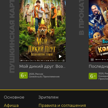
ПУШКИНСКАЯ КАРТА
В ПРОКАТЕ
Мой дикий друг. Возвращение домой
2026, Ро
6
2026, Россия
6
+
+
Комедия
Семейный, Приключения
Приклю
Основное
Зрителям
Афиша
Правила и соглашения