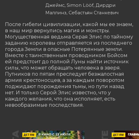
Джеймс, Simon Lööf, Дирдри
Маллинз, Себастьян Станкевич
После гибели цивилизации, какой мы ее знаем, 
в наш мир вернулись магия и монстры. 
Могущественная ведьма Серая Элис по тайному 
заданию королевы отправляется из последнего 
города Земли в опасные Потерянные земли. 
Вместе с таинственным проводником Бойсом 
ей предстоит до полной Луны найти источник 
силы, что может обращать человека в зверя. 
Путников по пятам преследует безжалостная 
армия крестоносцев, а за каждым поворотом 
поджидают порождения тьмы, но пути назад 
нет. И только Серой Элис известно, что у 
каждого желания, что она исполняет, есть 
невообразимые последствия.
ДЕТЯМ
ДЕТЯМ