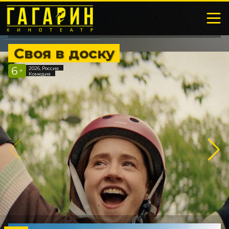
Своя в доску
6
2026, Россия
+
Комедия