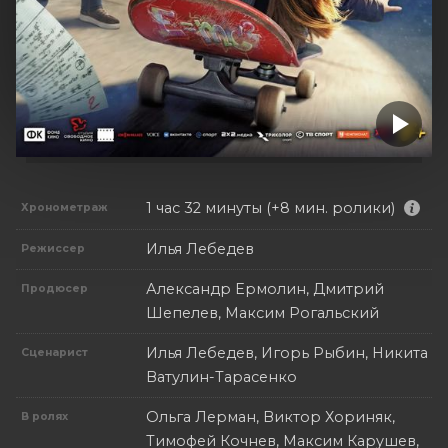
1 час 32 минуты (+8 мин. ролики)
Хронометраж
Илья Лебедев
Режиссер
Александр Ермолин, Дмитрий
Продюсер
Шепелев, Максим Рогальский
Илья Лебедев, Игорь Рыбин, Никита
Сценарист
Ватулин-Тарасенко
Ольга Лерман, Виктор Хориняк,
В ролях
Тимофей Кочнев, Максим Карушев,