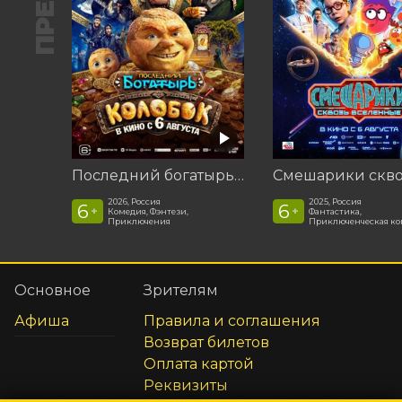
Последний богатырь. Колобок
2026, Россия
2025, Россия
6
6
+
+
Комедия, Фэнтези,
Фантастика,
Приключения
Приключенческая к
Основное
Зрителям
Афиша
Правила и соглашения
Возврат билетов
Оплата картой
Реквизиты