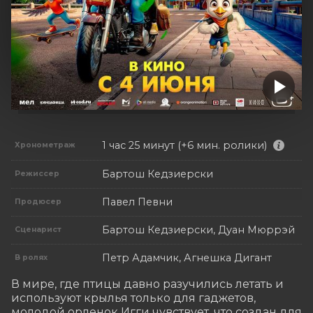
1 час 25 минут (+6 мин. ролики)
Хронометраж
Бартош Кедзиерски
Режиссер
Павел Певни
Продюсер
Бартош Кедзиерски, Дуан Мюррэй
Сценарист
Петр Адамчик, Агнешка Дигант
В ролях
В мире, где птицы давно разучились летать и 
используют крылья только для гаджетов, 
молодой орленок Игги чувствует, что создан для 