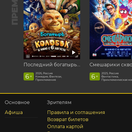
ПРЕМЬЕРА
Последний богатырь. Колобок
2026, Россия
2025, Россия
6
6
+
+
Комедия, Фэнтези,
Фантастика,
Приключения
Приключенческая к
Основное
Зрителям
Афиша
Правила и соглашения
Возврат билетов
Оплата картой