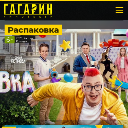
Распаковка
6
2026, Россия
+
Комедия