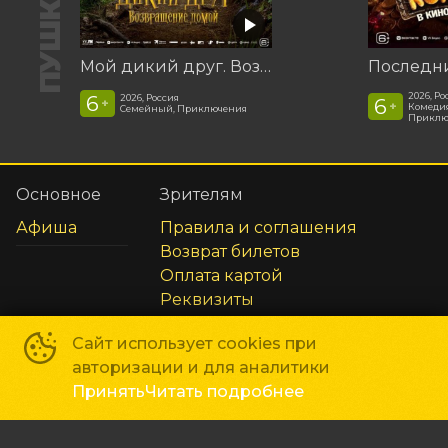
Мой дикий друг. Возвращение домой
2026, Ро
6
2026, Россия
6
+
+
Комедия
Семейный, Приключения
Приклю
Основное
Зрителям
Афиша
Правила и соглашения
Возврат билетов
Оплата картой
Реквизиты
Сайт использует cookies при
Способы оплаты
авторизации и для аналитики
Принять
Читать подробнее
Сеть кинотеатров «Галактика»
©
2018-
2026