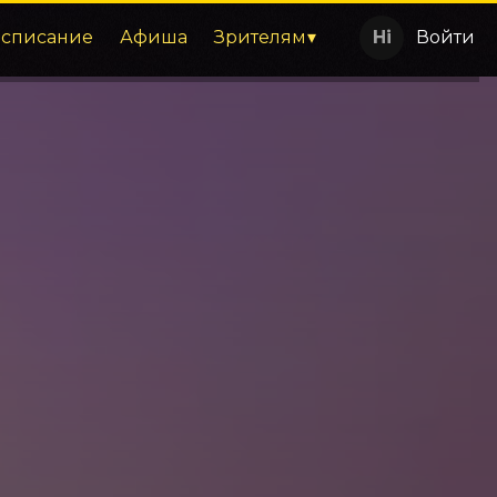
асписание
Афиша
Зрителям
Войти