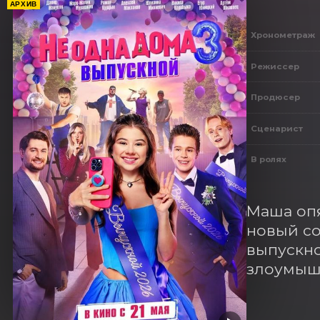
АРХИВ
Хронометраж
Режиссер
Продюсер
Сценарист
В ролях
Маша опя
новый со
выпускно
злоумышл