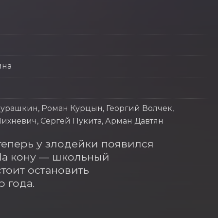
ина
урашкин, Роман Курцын, Георгий Волчек,
ихневич, Сергей Пукита, Арман Давтян
теперь у злодейки появился 
а кону — школьный 
оит остановить 
 года.