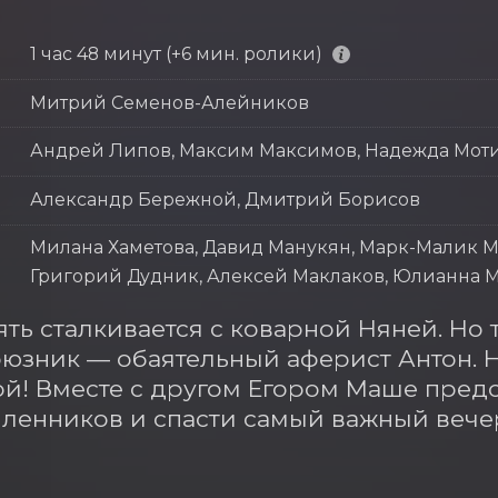
1 час 48 минут (+6 мин. ролики)
Митрий Семенов-Алейников
Андрей Липов, Максим Максимов, Надежда Мот
Александр Бережной, Дмитрий Борисов
Милана Хаметова, Давид Манукян, Марк-Малик М
Григорий Дудник, Алексей Маклаков, Юлианна М
ть сталкивается с коварной Няней. Но 
юзник — обаятельный аферист Антон. Н
й! Вместе с другом Егором Маше предст
енников и спасти самый важный вечер