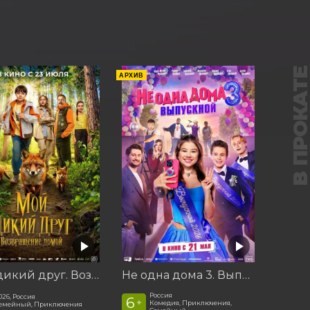
В ПРОКАТ
АРХИВ
Мой дикий друг. Возвращение домой
Не одна дома 3. Выпускной
Россия
026, Россия
6
+
Комедия, Приключения,
емейный, Приключения