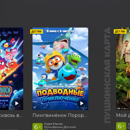
ПУШКИНСКАЯ КАРТА
ДЕТЯМ
ДЕТЯМ
Смешарики сквозь вселенные
Пингвинёнок Пороро. Подводные приключения
Корея Южная
6
2
6
+
+
Мультфильм, Детский,
С