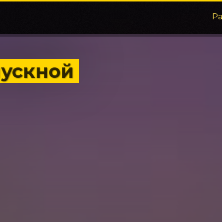
Р
пускной