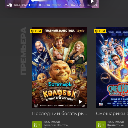
ПРЕМЬЕРА
ДЕТЯМ
ДЕТЯМ
Последний богатырь. Колобок
2026, Россия
2025, Россия
6
6
+
+
Комедия, Фэнтези,
Фантастика,