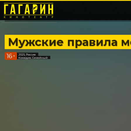
Мужские правила м
16
2025, Россия
+
Комедия, Семейный