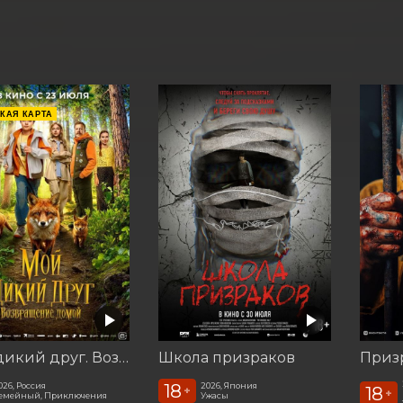
КАЯ КАРТА
Мой дикий друг. Возвращение домой
Школа призраков
Призр
18
026, Россия
2026, Япония
18
+
+
емейный, Приключения
Ужасы