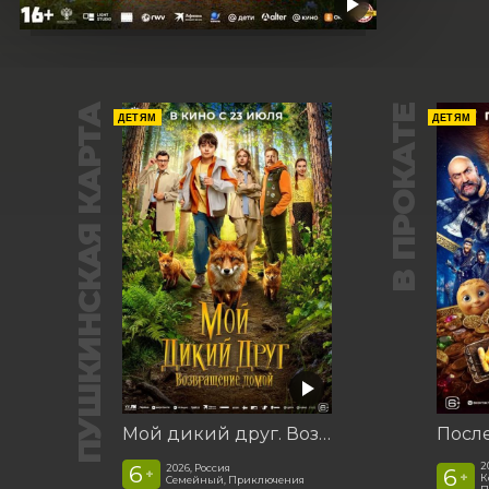
ПУШКИНСКАЯ КАРТА
В ПРОКАТЕ
ДЕТЯМ
ДЕТЯМ
Мой дикий друг. Возвращение домой
2
6
2026, Россия
6
+
+
К
Семейный, Приключения