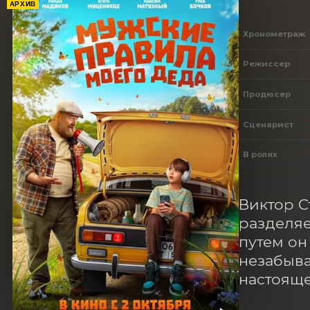
АРХИВ
Хронометраж
Режиссер
Продюсер
Сценарист
В ролях
Виктор С
разделяе
путем он
незабыва
настояще