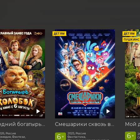
ДЕТЯМ
ДЕТЯМ
ПУШКИНС
Последний богатырь. Колобок
Смешарики сквозь вселенные
026, Россия
2025, Россия
6
2
6
+
+
омедия, Фэнтези,
Фантастика,
С