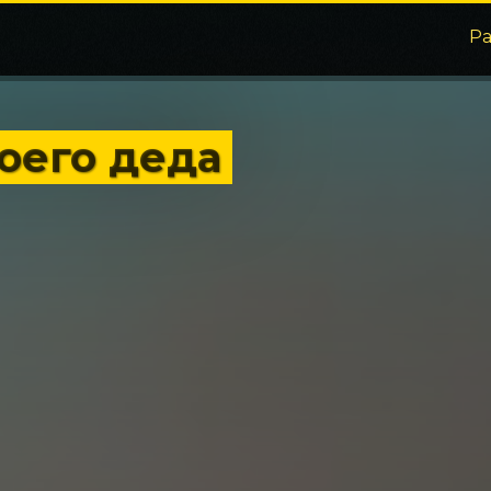
Р
оего деда