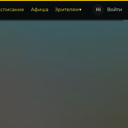
асписание
Афиша
Зрителям
Войти