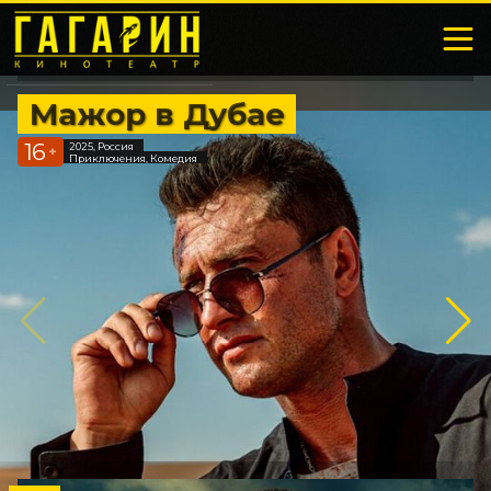
Мажор в Дубае
16
2025, Россия
+
Приключения, Комедия