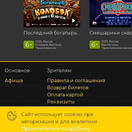
Последний богатырь. Колобок
2026, Россия
2025, Россия
6
6
+
+
Комедия, Фэнтези,
Фантастика,
Приключения
Приключенческая к
Основное
Зрителям
Афиша
Правила и соглашения
Возврат билетов
Оплата картой
Реквизиты
Сайт использует cookies при
Способы оплаты
авторизации и для аналитики
Принять
Читать подробнее