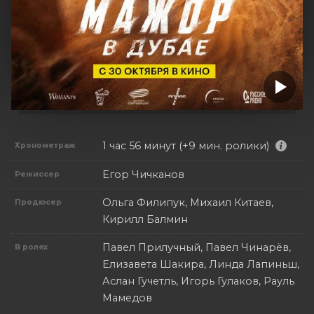
1 час 56 минут (+9 мин. ролики)
Хронометраж
Егор Чичканов
Режиссер
Ольга Филипук, Михаил Китаев,
Продюсер
Кирилл Балмин
Павел Прилучный, Павел Чинарёв,
В ролях
Елизавета Шакира, Линда Лапиньш,
Аслан Гучетль, Игорь Гулаков, Рауль
Мамедов