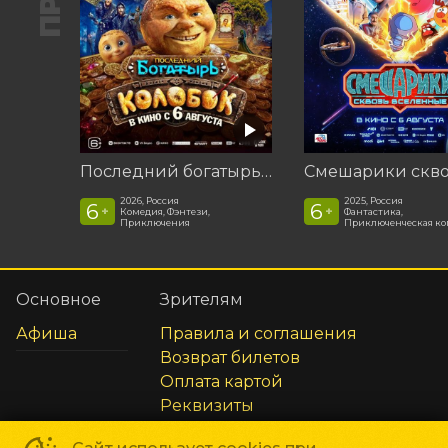
Последний богатырь. Колобок
2026, Россия
2025, Россия
6
6
+
+
Комедия, Фэнтези,
Фантастика,
Приключения
Приключенческая к
Основное
Зрителям
Афиша
Правила и соглашения
Возврат билетов
Оплата картой
Реквизиты