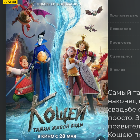
АРХИВ
Хронометраж
Режиссер
Продюсер
Сценарист
В ролях
Самый та
наконец 
свадьбе 
просто. 
правител
Кощею пр