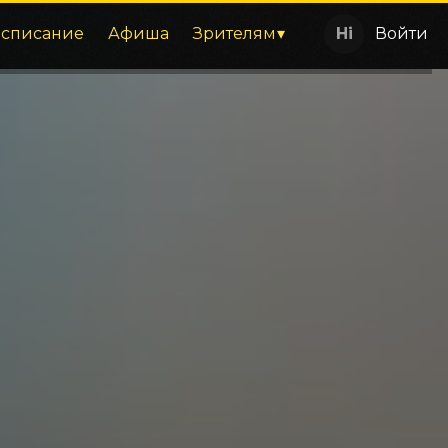
асписание
Афиша
Зрителям
Войти