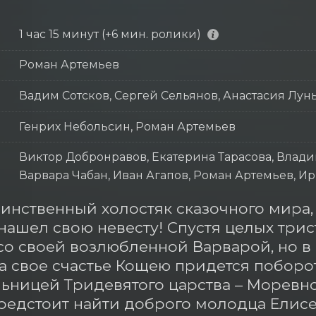
1 час 15 минут (+6 мин. ролики)
Роман Артемьев
Вадим Сотсков, Сергей Сельянов, Анастасия Лун
Генрих Небольсин, Роман Артемьев
Виктор Добронравов, Екатерина Тарасова, Влади
Варвара Чабан, Иван Агапов, Роман Артемьев, 
инственный холостяк сказочного мира,
нашел свою невесту! Спустя целых трист
со своей возлюбленной Варварой, но в с
За свое счастье Кощею придется поборот
ьницей Тридевятого царства – Моревно
едстоит найти доброго молодца Елисея