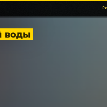
Р
й воды