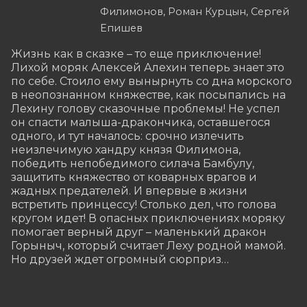
Филимонов, Роман Курцын, Сергей
Епишев
Жизнь как в сказке – то еще приключение! 
Лихой моряк Алексей Алехин теперь знает это 
по себе. Стоило ему вынырнуть со дна морского 
в неопознанном княжестве, как посыпались на 
Лехину голову сказочные проблемы! Не успел 
он спасти малыша-дракончика, оставшегося 
одного, и тут началось: срочно излечить 
неизлечимую хандру князя Филимона, 
победить непобедимого силача Бамбулу, 
защитить княжество от коварных врагов и 
жадных предателей. И впервые в жизни 
встретить принцессу! Столько дел, что голова 
кругом идет! В опасных приключениях моряку 
помогает верный друг – маленький дракон 
Горыныч, который считает Леху родной мамой. 
Но друзей ждет огромный сюрприз…