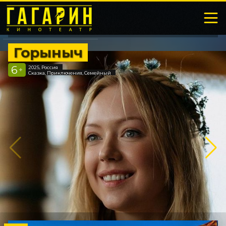
Горыныч
6
2025, Россия
+
Сказка, Приключения, Семейный