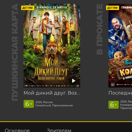
ПУШКИНСКАЯ КАРТА
В ПРОКАТЕ
ДЕТЯМ
ДЕТЯМ
Мой дикий друг. Возвращение домой
2026, Ро
6
2026, Россия
6
+
+
Комедия
Семейный, Приключения
Приклю
Основное
Зрителям