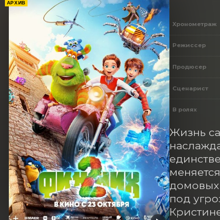
АРХИВ
Хронометраж
Режиссер
Продюсер
Сценарист
В ролях
Жизнь са
наслажда
единстве
меняется
домовых 
под угро
Кристине