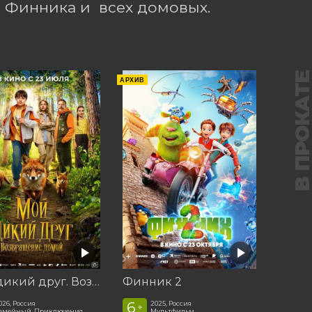
 Финника и  всех домовых.
В ПРОКАТ
АРХИВ
Мой дикий друг. Возвращение домой
Финник 2
6
026, Россия
2025, Россия
+
емейный, Приключения
Мультфильм