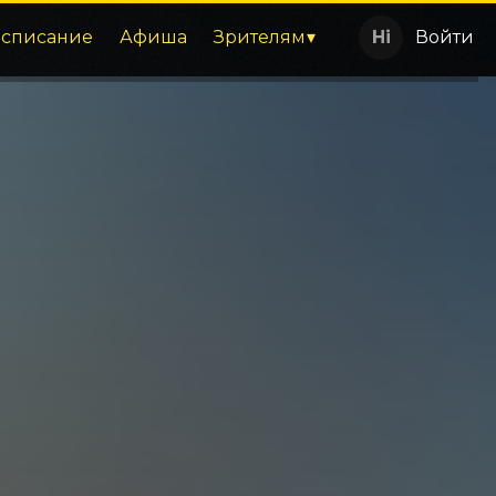
асписание
Афиша
Зрителям
Войти