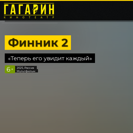
Финник 2
«Теперь его увидит каждый»
6
2025, Россия
+
Мультфильм