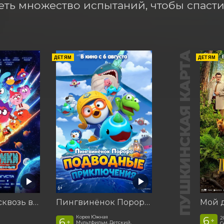
ть множество испытаний, чтобы спасти
ПУШКИНСКАЯ КАРТА
ДЕТЯМ
ДЕТЯМ
Смешарики сквозь вселенные
Пингвинёнок Пороро. Подводные приключения
Корея Южная
6
2
6
+
+
Мультфильм, Детский,
С