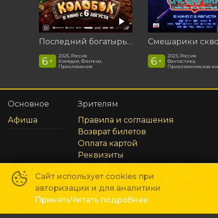
Последний богатырь. Колобок
2026, Россия
2025, Россия
6
6
+
+
Комедия, Фэнтези,
Фантастика,
Приключения
Приключенческая к
Основное
Зрителям
Афиша
Правила и соглашения
Возврат билетов
Оплата картой
Реквизиты
Сайт использует cookies при
Способы оплаты
авторизации и для аналитики
Принять
Читать подробнее