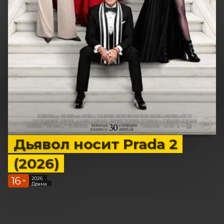
Дьявол носит Prada 2
(2026)
16
2026
+
Драма