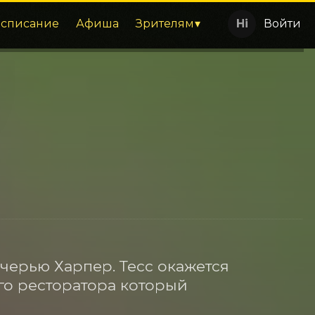
асписание
Афиша
Зрителям
Войти
черью Харпер. Тесс окажется 
го ресторатора который 