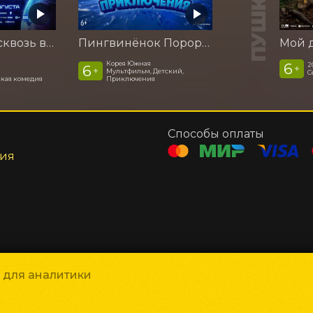
Смешарики сквозь вселенные
Пингвинёнок Пороро. Подводные приключения
Корея Южная
6
2
6
+
+
Мультфильм, Детский,
С
кая комедия
Приключения
Способы оплаты
ния
и для аналитики