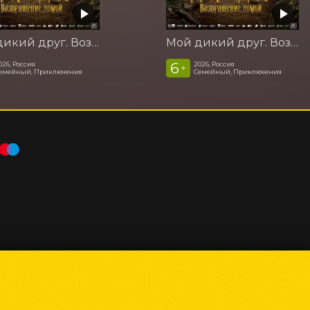
Мой дикий друг. Возвращение домой
Мой дикий друг. Возвращение домой
6
026, Россия
2026, Россия
+
емейный, Приключения
Семейный, Приключения
Powered by
p24.app