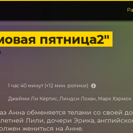
Р
мовая пятница2"
1 час 40 минут (+12 мин. ролики)
Джейми Ли Кёртис, Линдси Лохан, Марк Хэрмон
раз Анна обменяется телами со своей до
4-летней Лили, дочери Эрика, английско
олжен жениться на Анне.