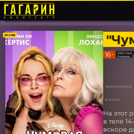
"Чу
АРХИВ
16
2025, США
+
Комедия
Хронометраж
В ролях
На этот 
в теле 1
вскоре д