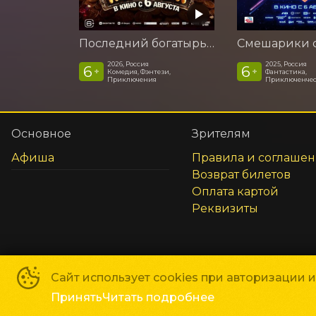
Последний богатырь. Колобок
2026, Россия
2025, Россия
6
6
+
+
Комедия, Фэнтези,
Фантастика,
Приключения
Приключенчес
Основное
Зрителям
Афиша
Правила и соглаше
Возврат билетов
Оплата картой
Реквизиты
Сайт использует cookies при авторизации 
Сеть кинотеатров «Галактика»
©
2018-
2026
Принять
Читать подробнее