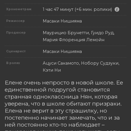
1 час 47 минут (+6 мин. ролики)
Хронометраж
Масаки Нишияма
Режиссер
Маурицио Брунетти, Гуидо Руд,
Продюсер
Мария Флоренция Лемойн
Масаки Нишияма
Сценарист
Ацуси Сакамото, Нобору Судзуки,
В ролях
Кэти Ни
Елене очень непросто в новой школе. Ее
единственной подругой становится
странная одноклассница Нян, которая
уверена, что в школе обитают призраки.
Елена не верит в эту страшилку, но
постепенно начинает замечать, что и за
ней постоянно кто-то наблюдает –