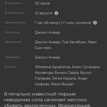
30 июля
В прокате с
12 августа
В прокате до
1 час 46 минут (+1 мин. ролики)
Хронометраж
Джоко Анвар
Режиссер
Джоко Анвар, Тиа Хасибуан, Хван
Продюсер
Сын-мин
Джоко Анвар
Сценарист
Абимана Арьясатья, Амин Сугандхи,
В ролях
Арсвенди Бенин Свара, Бронт
Паларае, Dewa Dayana, Энди
Арфиан, Фаиз Вишал
В печально известной тюрьме
невидимая сила начинает жестоко
убивать заключенных. Враждующие