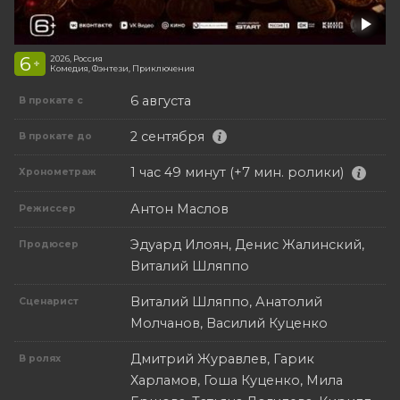
6
2026, Россия
+
Комедия, Фэнтези, Приключения
6 августа
В прокате с
2 сентября
В прокате до
1 час 49 минут (+7 мин. ролики)
Хронометраж
Антон Маслов
Режиссер
Эдуард Илоян, Денис Жалинский,
Продюсер
Виталий Шляппо
Виталий Шляппо, Анатолий
Сценарист
Молчанов, Василий Куценко
Дмитрий Журавлев, Гарик
В ролях
Харламов, Гоша Куценко, Мила