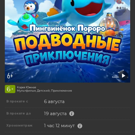
6
Корея Южная
+
Мультфильм, Детский, Приключения
6 августа
В прокате с
19 августа
В прокате до
1 час 12 минут
Хронометраж