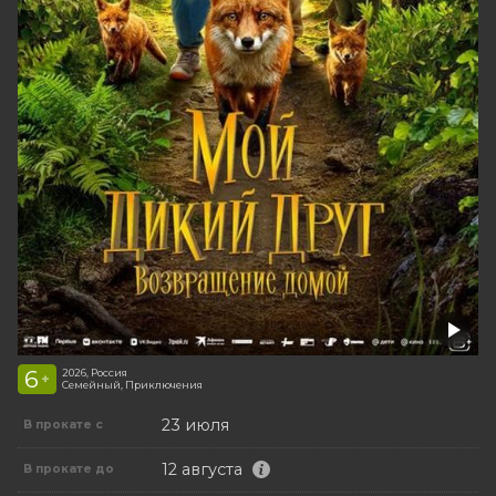
6
2026, Россия
+
Семейный, Приключения
23 июля
В прокате с
12 августа
В прокате до