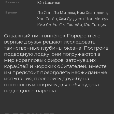
Юн Джэ-ван
Режиссер
Ли Сон, Ли Ми-джа, Ким Хван-джин,
В ролях
Хон Со-ён, Хам Су-джон, Чон Ми-сук,
Ким Со-ён, Ом Сан-хён, Юн Ён-щик
Отважный пингвинёнок Пороро и его
верные друзья решают исследовать
таинственные глубины океана. Построив
подводную лодку, они погружаются в
мир коралловых рифов, затонувших
кораблей и морских обитателей. Вместе
им предстоит преодолеть неожиданные
испытания, проверить дружбу на
прочность и открыть для себя чудеса
подводного царства.