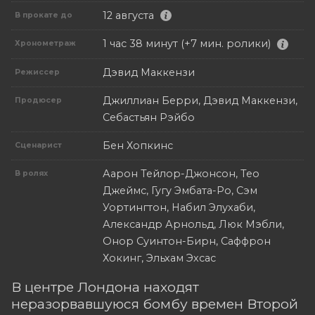
12 августа
В прокате до
1 час 38 минут (+7 мин. ролики)
Хронометраж
Дэвид Маккензи
Режиссер
Джиллиан Берри, Дэвид Маккензи,
Продюсер
Себастьян Рэйбо
Бен Хопкинс
Сценарист
Аарон Тейлор-Джонсон, Тео
В ролях
Джеймс, Гугу Эмбата-Ро, Сэм
Уортингтон, Набил Элухаби,
Александр Арнольд, Люк Мэбли,
Онор Суинтон-Бирн, Саффрон
Хокинг, Эльхам Эхсас
В центре Лондона находят
неразорвавшуюся бомбу времен Второй