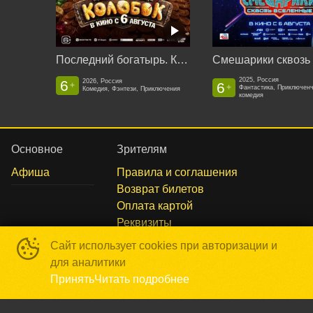
Последний богатырь. Колобок
2025, Россия
6
2026, Россия
6
+
+
Фантастика, Приключен
Комедия, Фэнтези, Приключения
комедия
Основное
Зрителям
Афиша
Правила и соглашения
Возврат билетов
Оплата картой
Реквизиты
Сайт использует cookies при авторизации и
для аналитики
Способы оплаты
Принять
Читать подробнее