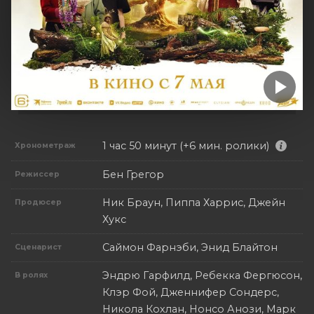
1 час 50 минут (+6 мин. ролики)
Хронометраж
Бен Грегор
Режиссер
Ник Браун, Пиппа Харрис, Джейн
Продюсер
Хукс
Саймон Фарнэби, Энид Блайтон
Сценарист
Эндрю Гарфилд, Ребекка Фергюсон,
В ролях
Клэр Фой, Дженнифер Сондерс,
Никола Кохлан, Нонсо Анози, Марк