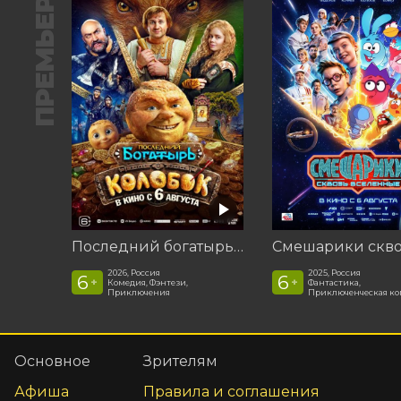
ПРЕМЬЕРА
Последний богатырь. Колобок
2026, Россия
2025, Россия
6
6
+
+
Комедия, Фэнтези,
Фантастика,
Приключения
Приключенческая к
Основное
Зрителям
Афиша
Правила и соглашения