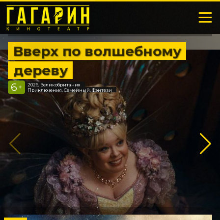
Вверх по волшебному
дереву
6
2026, Великобритания
+
Приключения, Семейный, Фэнтези