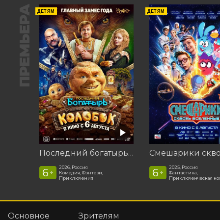
ПРЕМЬЕРА
ДЕТЯМ
ДЕТЯМ
Последний богатырь. Колобок
2026, Россия
2025, Россия
6
6
+
+
Комедия, Фэнтези,
Фантастика,
Приключения
Приключенческая к
Основное
Зрителям