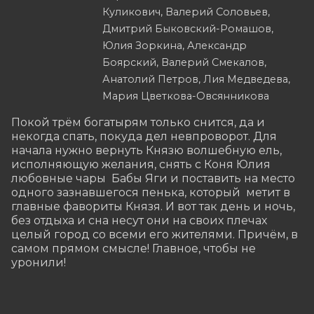
Куликович, Валерий Соловьев,
Дмитрий Быковский-Ромашов,
Юлия Зоркина, Александр
Боярский, Валерий Смекалов,
Анатолий Петров, Лия Медведева,
Мария Цветкова-Овсянникова
Покой трём богатырям только снится, да и 
некогда спать, покуда дел невпроворот. Для 
начала нужно вернуть Князю волшебную ель, 
исполняющую желания, снять с Коня Юлия 
любовные чары  Бабы Яги и поставить на место 
одного зазнавшегося пенька, который  метит в 
главные фавориты Князя. И вот так день и ночь, 
без отдыха и сна несут они на своих плечах 
целый город со всеми его жителями. Причём, в 
самом прямом смысле! Главное, чтобы не 
уронили!