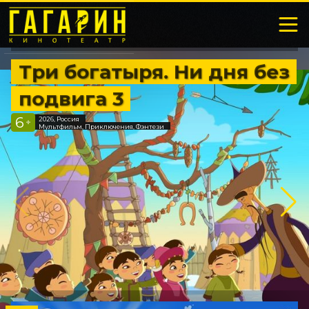
Три богатыря. Ни дня без
подвига 3
6
2026, Россия
+
Мультфильм, Приключения, Фэнтези