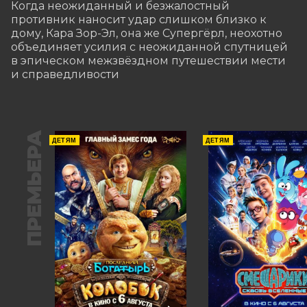
Когда неожиданный и безжалостный 
противник наносит удар слишком близко к 
дому, Кара Зор-Эл, она же Супергёрл, неохотно 
объединяет усилия с неожиданной спутницей 
в эпическом межзвёздном путешествии мести 
и справедливости
ПРЕМЬЕРА
ДЕТЯМ
ДЕТЯМ