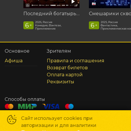
Последний богатырь. Колобок
2026, Россия
2025, Россия
6
6
+
+
Комедия, Фэнтези,
Фантастика,
Приключения
Приключенческая к
Основное
Зрителям
Афиша
Правила и соглашения
Возврат билетов
Оплата картой
Реквизиты
Способы оплаты
Сайт использует cookies при
Сеть кинотеатров «Галактика»
©
2018-
2026
авторизации и для аналитики
Powered by
p24.app