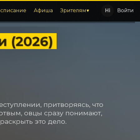
асписание
Афиша
Зрителям
Войти
 (2026)
еступлении, притворяясь, что 
ртвым, овцы сразу понимают, 
 раскрыть это дело.