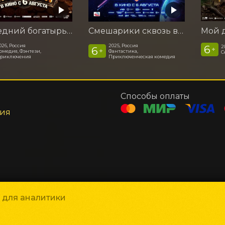
Последний богатырь. Колобок
Смешарики сквозь вселенные
026, Россия
2025, Россия
6
2
6
+
+
омедия, Фэнтези,
Фантастика,
С
риключения
Приключенческая комедия
Способы оплаты
ния
и для аналитики