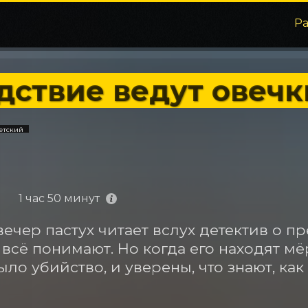
Р
дствие ведут овечки
Детский
1 час 50 минут
ечер пастух читает вслух детектив о пр
 всё понимают. Но когда его находят мё
ыло убийство, и уверены, что знают, как