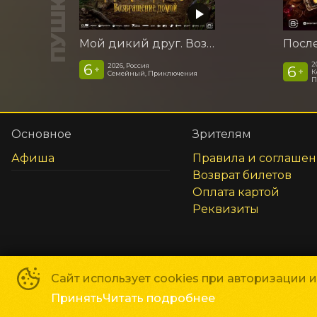
Мой дикий друг. Возвращение домой
2
6
2026, Россия
6
+
+
К
Семейный, Приключения
П
Основное
Зрителям
Афиша
Правила и соглаше
Возврат билетов
Оплата картой
Реквизиты
Сайт использует cookies при авторизации 
Сеть кинотеатров «Галактика»
©
2018-
2026
Принять
Читать подробнее