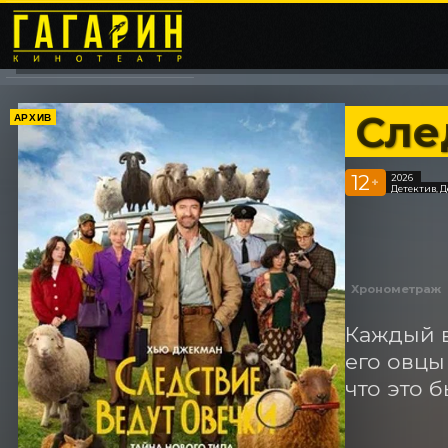
Сле
АРХИВ
12
2026
+
Детектив, 
Хронометраж
Каждый в
его овцы
что это б