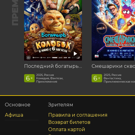
ПРЕМЬЕРА
Последний богатырь. Колобок
2026, Россия
2025, Россия
6
6
+
+
Комедия, Фэнтези,
Фантастика,
Приключения
Приключенческая к
Основное
Зрителям
Афиша
Правила и соглашения
Возврат билетов
Оплата картой