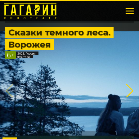
Сказки темного леса.
Ворожея
6
2025, Россия
+
Фэнтези