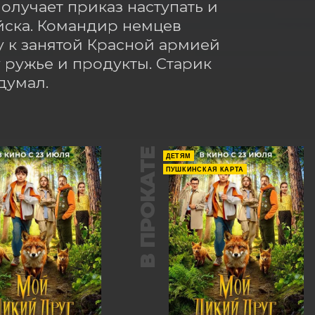
лучает приказ наступать и 
йска. Командир немцев 
у к занятой Красной армией 
ружье и продукты. Старик 
думал.
В ПРОКАТЕ
ДЕТЯМ
ПУШКИНСКАЯ КАРТА