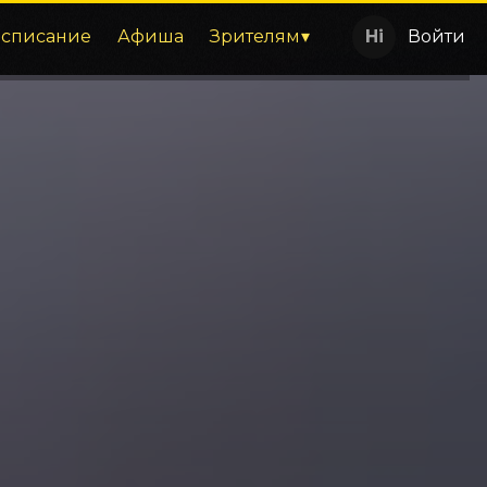
асписание
Афиша
Зрителям
Войти