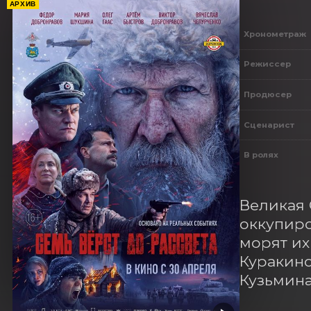
АРХИВ
Хронометраж
Режиссер
Продюсер
Сценарист
В ролях
Великая 
оккупиро
морят их
Куракино
Кузьмина