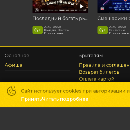
Последний богатырь. Колобок
2026, Россия
2025, Россия
6
6
+
+
Комедия, Фэнтези,
Фантастика,
Приключения
Приключенчес
Основное
Зрителям
Афиша
Правила и соглаше
Возврат билетов
Оплата картой
Реквизиты
Сайт использует cookies при авторизации 
Принять
Читать подробнее
Сеть кинотеатров «Галактика»
©
2018-
2026