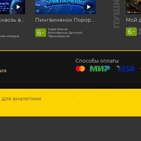
Смешарики сквозь вселенные
Пингвинёнок Пороро. Подводные приключения
Корея Южная
6
2
6
+
+
Мультфильм, Детский,
С
кая комедия
Приключения
Способы оплаты
ния
и для аналитики