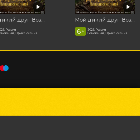
Мой дикий друг. Возвращение домой
Мой дикий друг. Возвращение домой
6
026, Россия
2026, Россия
+
емейный, Приключения
Семейный, Приключения
Powered by
p24.app