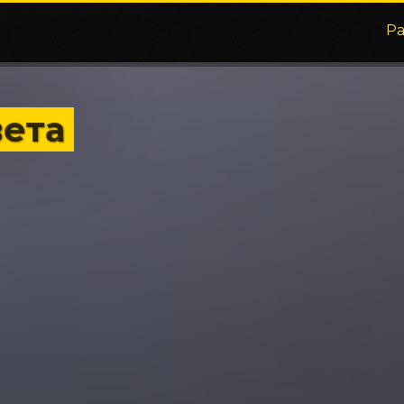
Р
вета