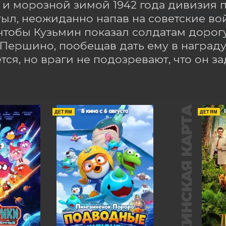
и морозной зимой 1942 года дивизия по
тыл, неожиданно напав на советские во
 чтобы Кузьмин показал солдатам дорог
Першино, пообещав дать ему в награду 
тся, но враги не подозревают, что он за
ПУШКИНСКАЯ КАРТА
ДЕТЯМ
ДЕТЯМ