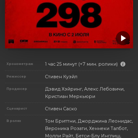
1 час 25 минут (+7 мин. ролики)
Хронометраж
Стивен Куэйл
Режиссер
Дэвид Хэйринг, Алекс Лебовичи,
Продюсер
Кристиан Меркьюри
Стивен Саско
Сценарист
Том Бриттни, Джорджина Леонидас,
В ролях
Вероника Розати, Хеннеки Талбот,
Молли Райт, Бетси-Блу Инглиш,