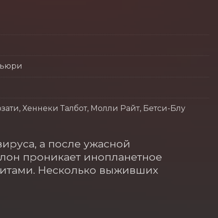
кьюри
ати, Хеннеки Талбот, Молли Райт, Бетси-Блу
ируса, а после ужасной 
алон проникает инопланетное 
зитами. Несколько выживших 