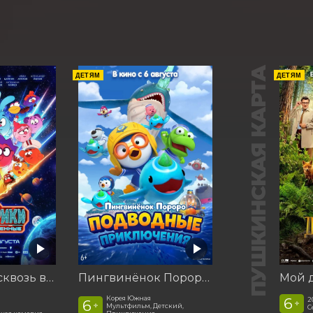
ПУШКИНСКАЯ КАРТА
ДЕТЯМ
ДЕТЯМ
Смешарики сквозь вселенные
Пингвинёнок Пороро. Подводные приключения
Корея Южная
6
2
6
+
+
Мультфильм, Детский,
С