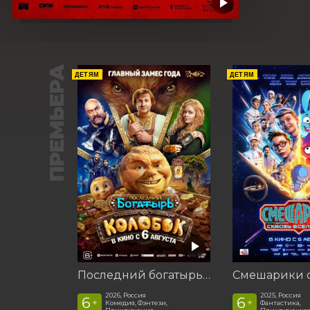
ПРЕМЬЕРА
ДЕТЯМ
ДЕТЯМ
Последний богатырь. Колобок
2026, Россия
2025, Россия
6
6
+
+
Комедия, Фэнтези,
Фантастика,