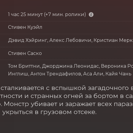
1 час 25 минут (+7 мин. ролики)
Стивен Куэйл
Дэвид Хэйринг, Алекс Лебовичи, Кристиан Мер
Стивен Саско
Том Бриттни, Джорджина Леонидас, Вероника Роз
Инглиш, Антон Трендафилов, Аса Али, Кайя Чань
 сталкивается с вспышкой загадочного в
тности и странных огней за бортом в с
. Монстр убивает и заражает всех пара
 укрыться в грузовом отсеке.