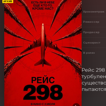
АРХИВ
Хронометраж
Режиссер
Продюсер
Сценарист
В ролях
Рейс 298
турбулен
существо
пытаются