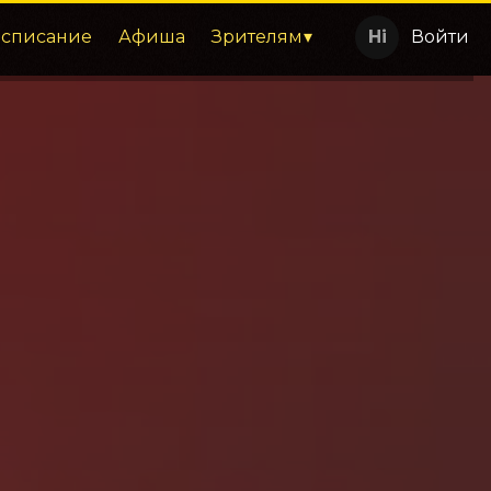
асписание
Афиша
Зрителям
Войти