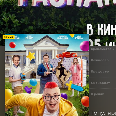
АРХИВ
Хронометраж
Режиссер
Продюсер
Сценарист
В ролях
Популярн