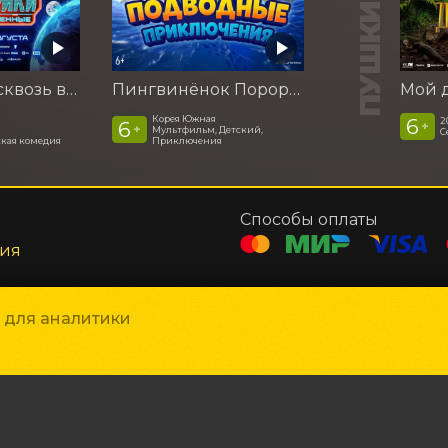
Смешарики сквозь вселенные
Пингвинёнок Пороро. Подводные приключения
Корея Южная
6
2
6
+
+
Мультфильм, Детский,
С
кая комедия
Приключения
Способы оплаты
ния
и для аналитики