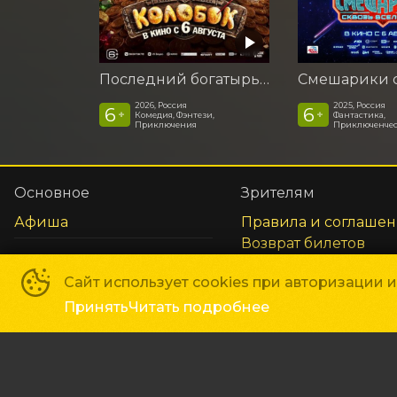
Последний богатырь. Колобок
2026, Россия
2025, Россия
6
6
+
+
Комедия, Фэнтези,
Фантастика,
Приключения
Приключенчес
Основное
Зрителям
Афиша
Правила и соглаше
Возврат билетов
Оплата картой
Сайт использует cookies при авторизации 
Реквизиты
Принять
Читать подробнее
Сеть кинотеатров «Галактика»
©
2018-
2026