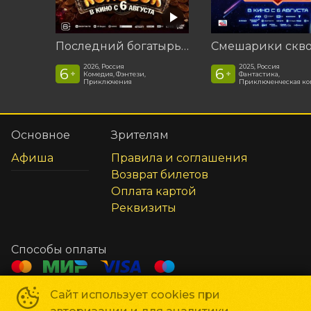
Последний богатырь. Колобок
2026, Россия
2025, Россия
6
6
+
+
Комедия, Фэнтези,
Фантастика,
Приключения
Приключенческая к
Основное
Зрителям
Афиша
Правила и соглашения
Возврат билетов
Оплата картой
Реквизиты
Способы оплаты
Сайт использует cookies при
Сеть кинотеатров «Галактика»
©
2018-
2026