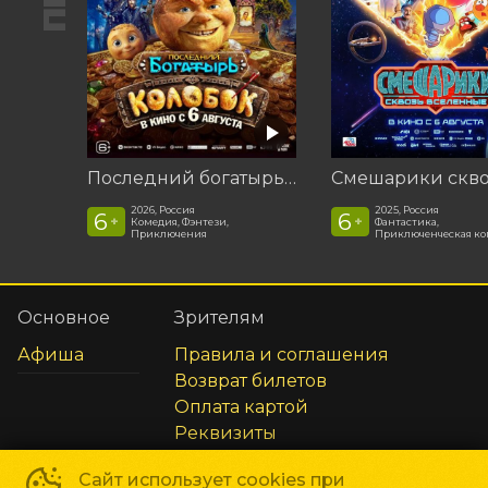
Последний богатырь. Колобок
2026, Россия
2025, Россия
6
6
+
+
Комедия, Фэнтези,
Фантастика,
Приключения
Приключенческая к
Основное
Зрителям
Афиша
Правила и соглашения
Возврат билетов
Оплата картой
Реквизиты
Сайт использует cookies при