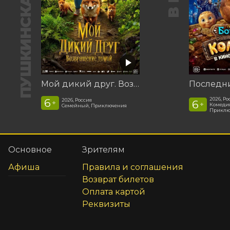
ПУШКИНСКАЯ КАРТА
Мой дикий друг. Возвращение домой
2026, Ро
6
2026, Россия
6
+
+
Комедия
Семейный, Приключения
Приклю
Основное
Зрителям
Афиша
Правила и соглашения
Возврат билетов
Оплата картой
Реквизиты