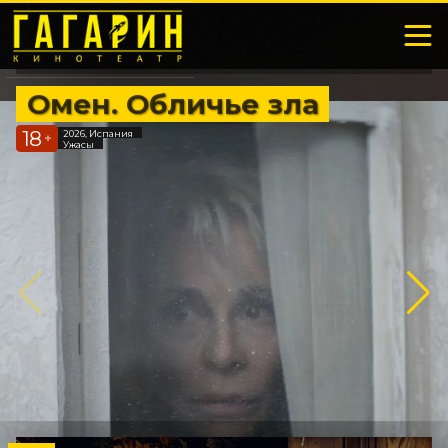
Омен. Обличье зла
18
2026, Испания
+
Ужасы