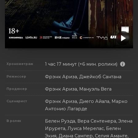
1 час 17 минут (+6 мин. ролики)
Хронометраж
Фрэнк Ариза, Джейкоб Сантана
Режиссер
Фрэнк Ариза, Мануэль Вега
Продюсер
Фрэнк Ариза, Диего Айала, Марко
Сценарист
Антонио Лагарде
Белен Руэда, Вера Сентенера, Элена
В ролях
Ирурета, Луиса Мерелас, Белен
Экия, Диана Сампер, Селия Аманте,