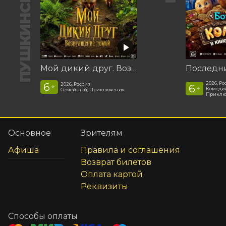
Мой дикий друг. Возвращение домой
2026, Ро
6
2026, Россия
6
+
+
Комедия
Семейный, Приключения
Приклю
Основное
Зрителям
Афиша
Правила и соглашения
Возврат билетов
Оплата картой
Реквизиты
Способы оплаты