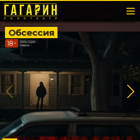
Обсессия
18
2025, США
+
Ужасы