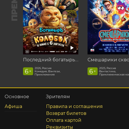
Последний богатырь. Колобок
2026, Россия
2025, Россия
6
6
+
+
Комедия, Фэнтези,
Фантастика,
Приключения
Приключенческая к
Основное
Зрителям
Афиша
Правила и соглашения
Возврат билетов
Оплата картой
Реквизиты