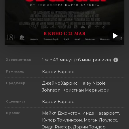
1 час 49 минут (+6 мин. ролики)
Хронометраж
Карри Баркер
Режиссер
Джеймс Харрис, Haley Nicole
Продюсер
Johnson, Кристиан Меркьюри
Карри Баркер
Сценарист
Майкл Джонстон, Инде Наварретт,
В ролях
Купер Томлинсон, Меган Лоулесс,
Энди Рихтер, Дэрин Тондер