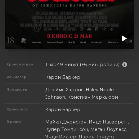
1 час 49 минут (+6 мин. ролики)
Хронометраж
Карри Баркер
Режиссер
Джеймс Харрис, Haley Nicole
Продюсер
Johnson, Кристиан Меркьюри
Карри Баркер
Сценарист
Майкл Джонстон, Инде Наварретт,
В ролях
Купер Томлинсон, Меган Лоулесс,
Энди Рихтер, Дэрин Тондер