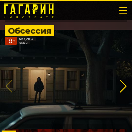
Обсессия
18
2025, США
+
Ужасы