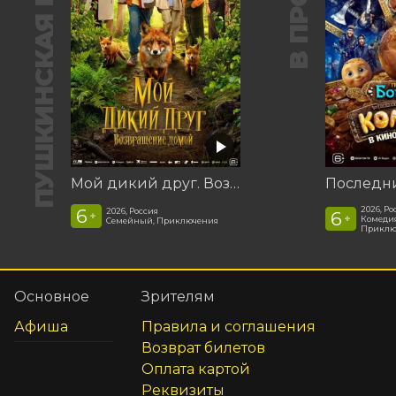
ПУШКИНСКАЯ КАРТА
Мой дикий друг. Возвращение домой
2026, Ро
6
2026, Россия
6
+
+
Комедия
Семейный, Приключения
Приклю
Основное
Зрителям
Афиша
Правила и соглашения
Возврат билетов
Оплата картой
Реквизиты