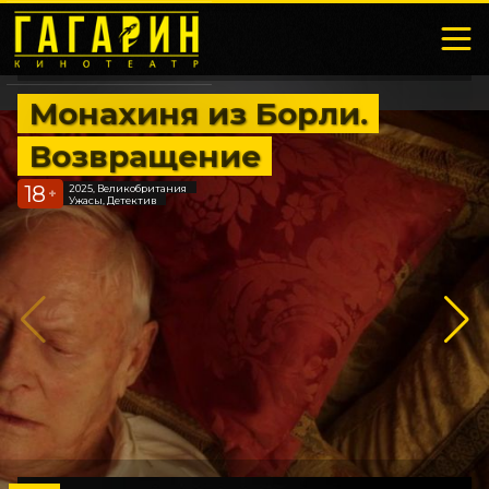
Монахиня из Борли.
Возвращение
18
2025, Великобритания
+
Ужасы, Детектив