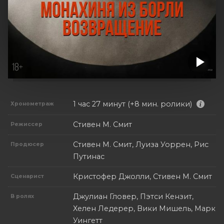
1 час 27 минут (+8 мин. ролики)
Хронометраж
Стивен М. Смит
Режиссер
Стивен М. Смит, Луиза Уоррен, Рис
Продюсер
Путинас
Кристофер Джолли, Стивен М. Смит
Сценарист
Джулиан Гловер, Пэтси Кензит,
В ролях
Хелен Ледерер, Вики Мишель, Марк
Уингетт