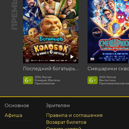
ПРЕМЬЕРА
Последний богатырь. Колобок
2026, Россия
2025, Россия
6
6
+
+
Комедия, Фэнтези,
Фантастика,
Приключения
Приключенческая к
Основное
Зрителям
Афиша
Правила и соглашения
Возврат билетов