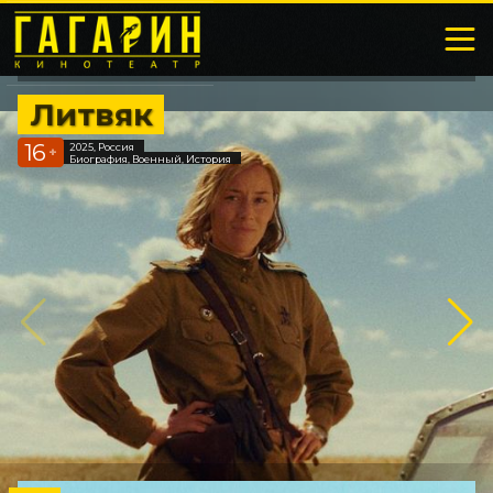
Литвяк
16
2025, Россия
+
Биография, Военный, История