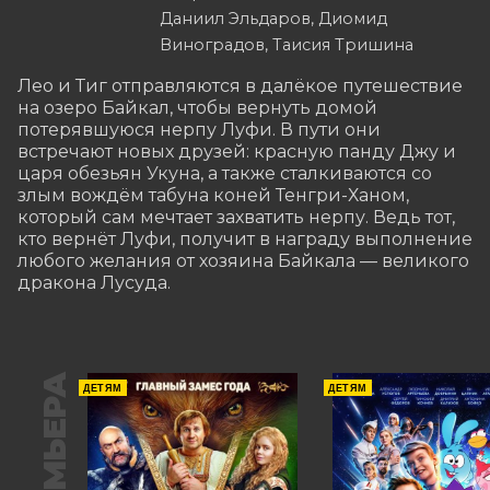
Даниил Эльдаров, Диомид
Виноградов, Таисия Тришина
Лео и Тиг отправляются в далёкое путешествие 
на озеро Байкал, чтобы вернуть домой 
потерявшуюся нерпу Луфи. В пути они 
встречают новых друзей: красную панду Джу и 
царя обезьян Укуна, а также сталкиваются со 
злым вождём табуна коней Тенгри-Ханом, 
который сам мечтает захватить нерпу. Ведь тот, 
кто вернёт Луфи, получит в награду выполнение 
любого желания от хозяина Байкала — великого 
дракона Лусуда.
ПРЕМЬЕРА
ДЕТЯМ
ДЕТЯМ