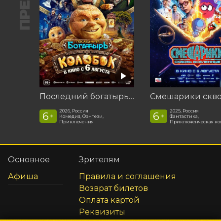
Последний богатырь. Колобок
2026, Россия
2025, Россия
6
6
+
+
Комедия, Фэнтези,
Фантастика,
Приключения
Приключенческая к
Основное
Зрителям
Афиша
Правила и соглашения
Возврат билетов
Оплата картой
Реквизиты