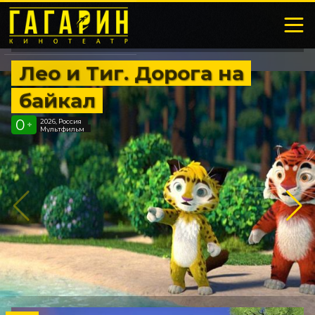
Лео и Тиг. Дорога на
байкал
0
2026, Россия
+
Мультфильм