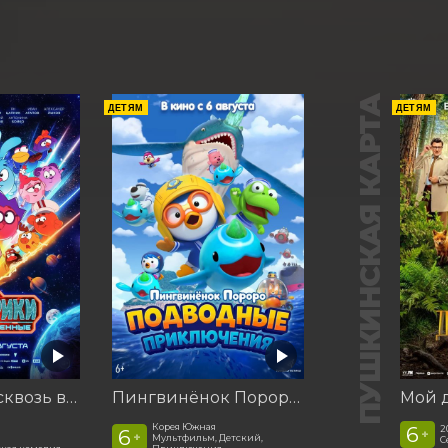
ПУШКИНСКАЯ КАРТА
ДЕТЯМ
ДЕТЯМ
Смешарики сквозь вселенные
Пингвинёнок Пороро. Подводные приключения
Корея Южная
6
2
6
+
+
Мультфильм, Детский,
С