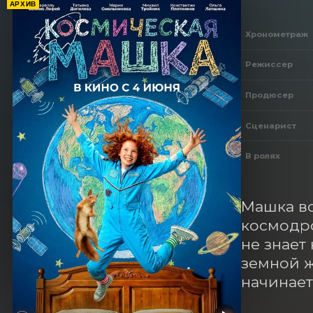
АРХИВ
Хронометраж
Режиссер
Продюсер
Сценарист
В ролях
Машка вс
космодро
не знает
земной ж
начинает