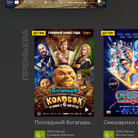
ПРЕМЬЕРА
ДЕТЯМ
ДЕТЯМ
Последний богатырь. Колобок
2026, Россия
2025, Россия
6
6
+
+
Комедия, Фэнтези,
Фантастика,