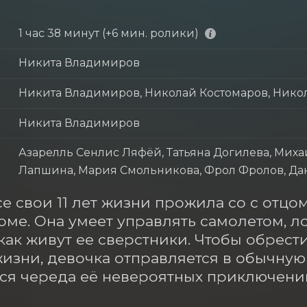
1 час 38 минут (+6 мин. ролики)
Никита Владимиров
Никита Владимиров, Николай Костомаров, Нико
Никита Владимиров
Азарелль Сенлис Ляфёй, Татьяна Догилева, Миха
Лапшина, Мария Смольникова, Фрол Фролов, Дан
е свои 11 лет жизни прожила со с отцо
ме. Она умеет управлять самолетом, лод
 как живут ее сверстники. Чтобы обрест
изни, девочка отправляется в обычную ш
ся череда её невероятных приключени