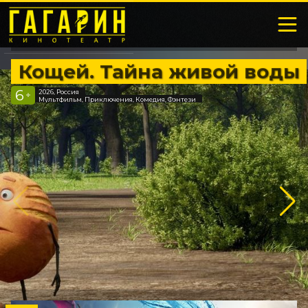
Кощей. Тайна живой воды
6
2026, Россия
+
Мультфильм, Приключения, Комедия, Фэнтези