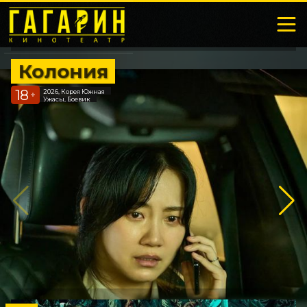
Колония
18
2026, Корея Южная
+
Ужасы, Боевик