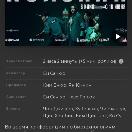
2 часа 2 минуты (+5 мин. ролики)
Хронометраж
Ён Сан-хо
Режиссер
Ким Ён-хо, Ян Ю-мин
Продюсер
Ён Сан-хо, Чхве Гю-сок
Сценарист
Чон Джи-хён, Ку Гё-хван, Чи Чхан-ук,
В ролях
Щин Хён-бин, Ким Щин-нок, Ко Су
Во время конференции по биотехнологиям 