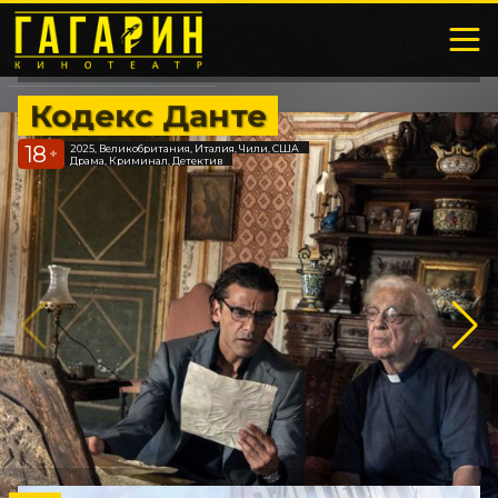
Кодекс Данте
18
2025, Великобритания, Италия, Чили, США
+
Драма, Криминал, Детектив