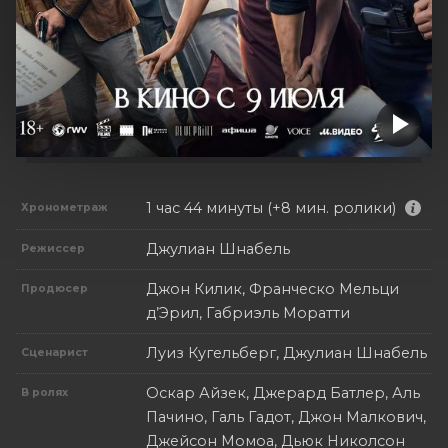
1 час 44 минуты (+8 мин. ролики)
Хронометраж
Джулиан Шнабель
Режиссер
Джон Килик, Франческо Мельци
Продюсер
д’Эрил, Габриэль Моратти
Луиз Кугельберг, Джулиан Шнабель
Сценарист
Оскар Айзек, Джерард Батлер, Аль
В ролях
Пачино, Галь Гадот, Джон Малкович,
Джейсон Момоа, Дьюк Николсон