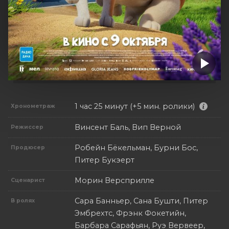
1 час 25 минут (+5 мин. ролики)
Хронометраж
Винсент Баль, Вип Верной
Режиссер
Робейн Бёкельман, Бурни Бос,
Продюсер
Питер Букэерт
Морин Версприлле
Сценарист
Сара Банньер, Сана Бушти, Питер
В ролях
Эмбрехтс, Фрэнк Фокетийн,
Барбара Сарафьян, Руэ Вервеер,