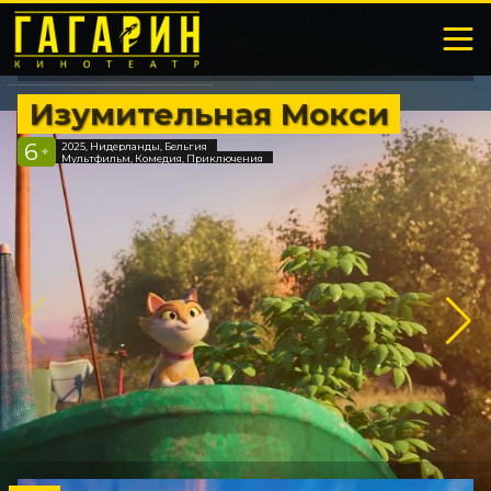
Изумительная Мокси
6
2025, Нидерланды, Бельгия
+
Мультфильм, Комедия, Приключения