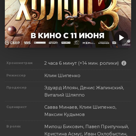
2 часа 6 минут (+14 мин. ролики)
Хронометраж
Клим Шипенко
Режиссер
Эдуард Илоян, Денис Жалинский,
Продюсер
Виталий Шляппо
Савва Минаев, Клим Шипенко,
Сценарист
Максим Кудымов
Милош Бикович, Павел Прилучный,
В ролях
Кристина Асмус, Иван Охлобыстин,