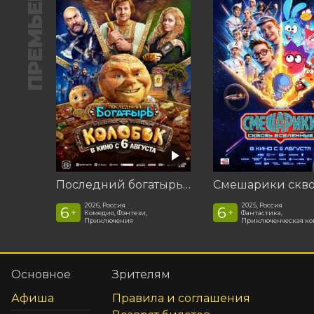
ПРЕМЬЕРА
Последний богатырь. Колобок
2026, Россия
2025, Россия
6
6
+
+
Комедия, Фэнтези,
Фантастика,
Приключения
Приключенческая к
Основное
Зрителям
Афиша
Правила и соглашения