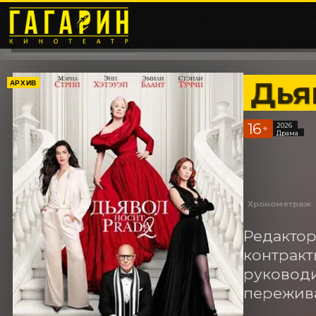
Дья
АРХИВ
16
2026
+
Драма
Хронометраж
Редактор
контракт
руководи
пережива