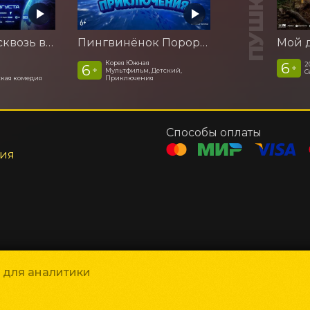
Смешарики сквозь вселенные
Пингвинёнок Пороро. Подводные приключения
Корея Южная
6
2
6
+
+
Мультфильм, Детский,
С
кая комедия
Приключения
Способы оплаты
ния
и для аналитики