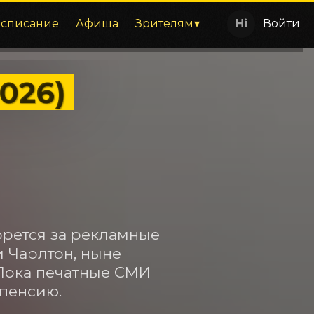
асписание
Афиша
Зрителям
Войти
2026)
рется за рекламные 
Чарлтон, ныне 
ока печатные СМИ 
 пенсию.