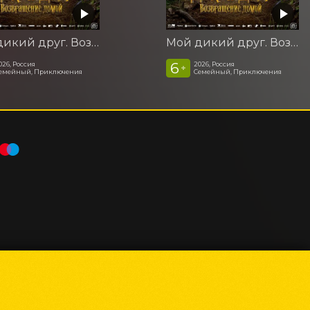
Мой дикий друг. Возвращение домой
Мой дикий друг. Возвращение домой
6
026, Россия
2026, Россия
+
емейный, Приключения
Семейный, Приключения
Powered by
p24.app