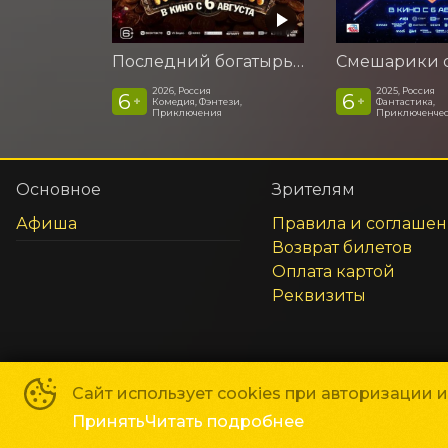
Последний богатырь. Колобок
2026, Россия
2025, Россия
6
6
+
+
Комедия, Фэнтези,
Фантастика,
Приключения
Приключенчес
Основное
Зрителям
Афиша
Правила и соглаше
Возврат билетов
Оплата картой
Реквизиты
Сайт использует cookies при авторизации 
Сеть кинотеатров «Галактика»
©
2018-
2026
Принять
Читать подробнее