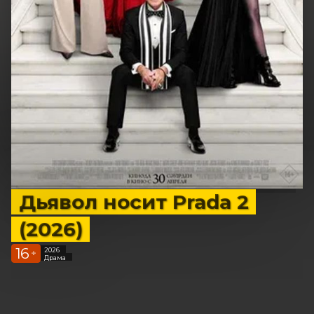
Дьявол носит Prada 2
(2026)
16
2026
+
Драма