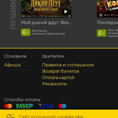
Мой дикий друг. Возвращение домой
2026, Ро
6
2026, Россия
6
+
+
Комедия
Семейный, Приключения
Приклю
Основное
Зрителям
Афиша
Правила и соглашения
Возврат билетов
Оплата картой
Реквизиты
Способы оплаты
Сайт использует cookies при