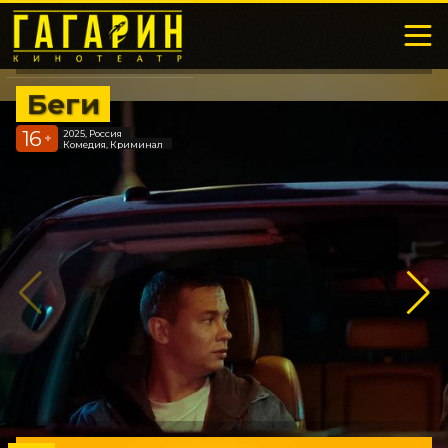
Беги
16
2025, Россия
+
Комедия, Криминал