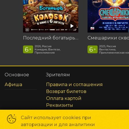
Последний богатырь. Колобок
2026, Россия
2025, Россия
6
6
+
+
Комедия, Фэнтези,
Фантастика,
Приключения
Приключенческая к
Основное
Зрителям
Афиша
Правила и соглашения
Возврат билетов
Оплата картой
Реквизиты
Сайт использует cookies при
Способы оплаты
авторизации и для аналитики