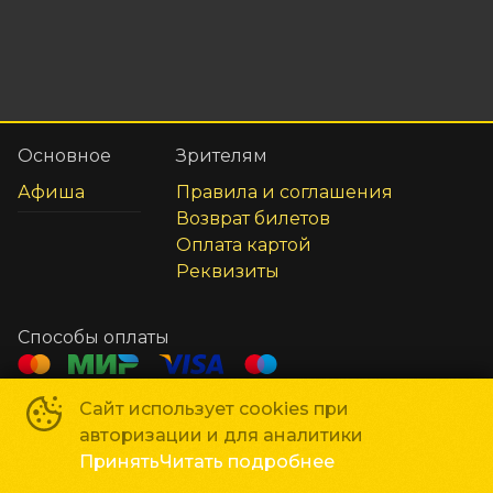
Основное
Зрителям
Афиша
Правила и соглашения
Возврат билетов
Оплата картой
Реквизиты
Способы оплаты
Сайт использует cookies при
Сеть кинотеатров «Галактика»
©
2018-
2026
авторизации и для аналитики
Powered by
p24.app
Принять
Читать подробнее