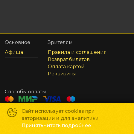
Основное
Зрителям
Афиша
Правила и соглашения
Возврат билетов
Оплата картой
Реквизиты
Способы оплаты
Сайт использует cookies при
Сеть кинотеатров «Галактика»
©
2018-
2026
авторизации и для аналитики
Powered by
p24.app
Принять
Читать подробнее