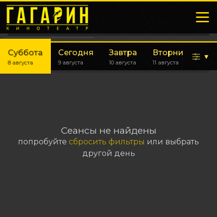
Суббота
Сегодня
Завтра
Вторник
Ср
▾
8 августа
9 августа
10 августа
11 августа
12 а
Сеансы не найдены
попробуйте
сбросить фильтры
или выбрать
другой день