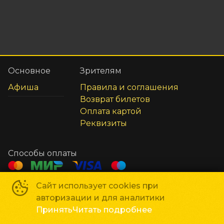
Основное
Зрителям
Афиша
Правила и соглашения
Возврат билетов
Оплата картой
Реквизиты
Способы оплаты
Сайт использует cookies при
Сеть кинотеатров «Галактика»
©
2018-
2026
авторизации и для аналитики
Powered by
p24.app
Принять
Читать подробнее