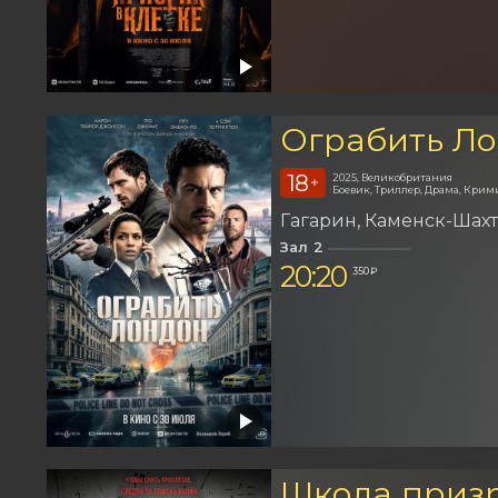
Ограбить Л
18
2025, Великобритания
+
Боевик, Триллер, Драма, Крим
Гагарин
Каменск-Шах
Зал 2
20:20
350 ₽
Школа приз