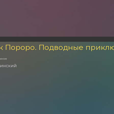
к Пороро. Подводные прикл
чения
тинский