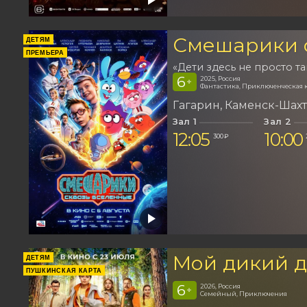
Смешарики 
ДЕТЯМ
ПРЕМЬЕРА
«Дети здесь не просто та
6
2025, Россия
+
Фантастика, Приключенческая 
Гагарин
Каменск-Шах
Зал 1
Зал 2
12:05
10:00
300 ₽
Мой дикий д
ДЕТЯМ
ПУШКИНСКАЯ КАРТА
6
2026, Россия
+
Семейный, Приключения