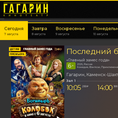
Сегодня
Завтра
Воскресенье
Понедель
7 августа
8 августа
9 августа
10 августа
Последний б
ДЕТЯМ
ПРЕМЬЕРА
«Главный замес года»
6
2026, Россия
+
Комедия, Фэнтези, Приключен
Гагарин
Каменск-Шах
Зал 1
10:05
14:00
250 ₽
300