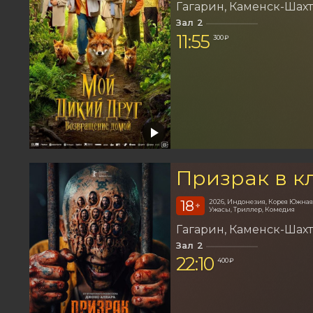
Гагарин
Каменск-Шах
Зал 2
11:55
300 ₽
Призрак в к
18
2026, Индонезия, Корея Южная
+
Ужасы, Триллер, Комедия
Гагарин
Каменск-Шах
Зал 2
22:10
400 ₽