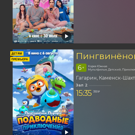
Пингвинёно
ДЕТЯМ
ПРЕМЬЕРА
6
Корея Южная
+
Мультфильм, Детский, Приклю
Гагарин
Каменск-Шах
Зал 2
15:35
350 ₽