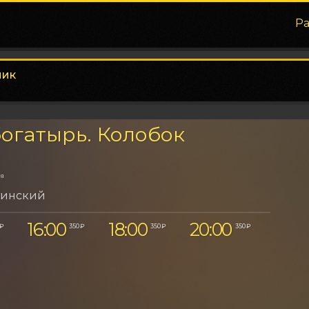
Р
ник
огатырь. Колобок
ия
тинский
16:00
18:00
20:00
 ₽
350 ₽
350 ₽
350 ₽