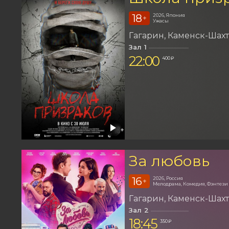
18
2026, Япония
+
Ужасы
Гагарин
Каменск-Шах
Зал 1
22:00
400 ₽
За любовь
16
2026, Россия
+
Мелодрама, Комедия, Фэнтези
Гагарин
Каменск-Шах
Зал 2
18:45
350 ₽