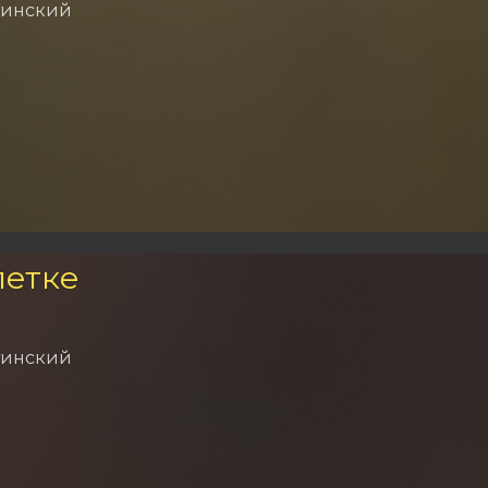
тинский
летке
тинский