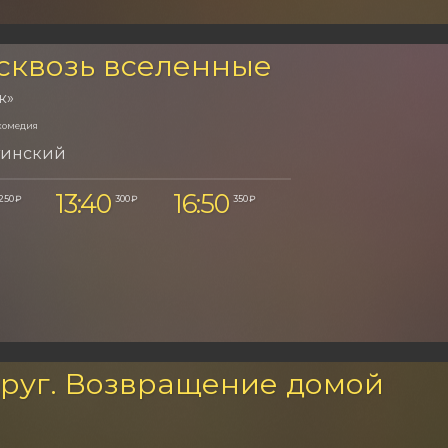
сквозь вселенные
к»
комедия
тинский
13:40
16:50
250 ₽
300 ₽
350 ₽
руг. Возвращение домой