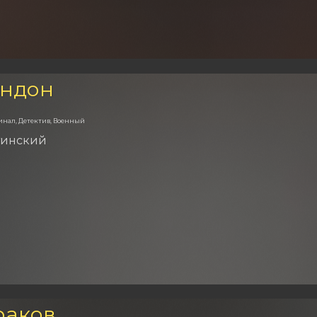
ондон
инал, Детектив, Военный
тинский
раков