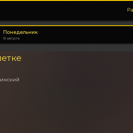
Р
Понедельник
10 августа
летке
тинский