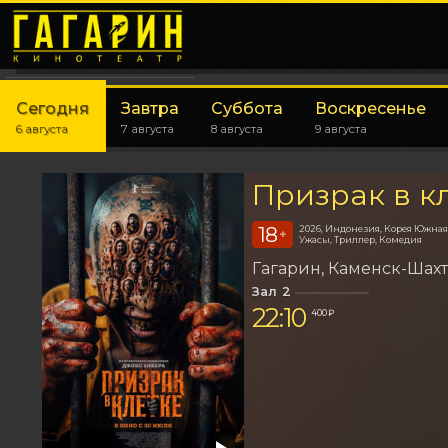
Сегодня
Завтра
Суббота
Воскресенье
6 августа
7 августа
8 августа
9 августа
Призрак в к
18
2026, Индонезия, Корея Южная
+
Ужасы, Триллер, Комедия
Гагарин
Каменск-Шах
Зал 2
22:10
400 ₽