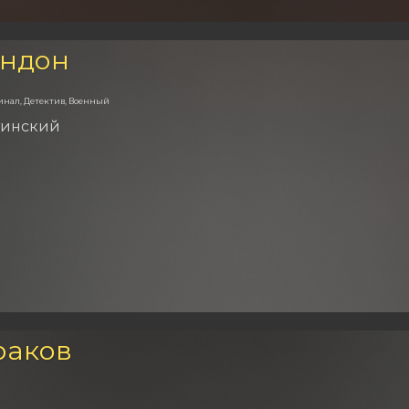
ондон
инал, Детектив, Военный
тинский
раков