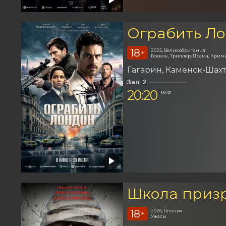
Ограбить Л
18
2025, Великобритания
+
Боевик, Триллер, Драма, Крим
Гагарин
Каменск-Шах
Зал 2
20:20
350 ₽
Школа приз
18
2026, Япония
+
Ужасы