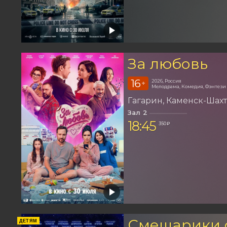
За любовь
16
2026, Россия
+
Мелодрама, Комедия, Фэнтези
Гагарин
Каменск-Шах
Зал 2
18:45
350 ₽
Смешарики 
ДЕТЯМ