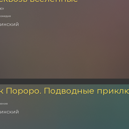
к»
комедия
тинский
к Пороро. Подводные прикл
чения
тинский