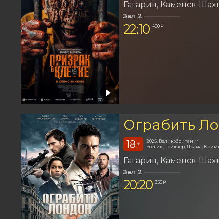
Гагарин
Каменск-Шах
Зал 2
22:10
400 ₽
Ограбить Л
18
2025, Великобритания
+
Боевик, Триллер, Драма, Крим
Гагарин
Каменск-Шах
Зал 2
20:20
350 ₽