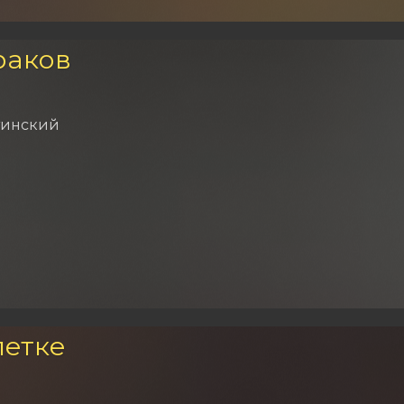
раков
тинский
летке