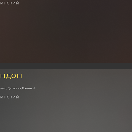
тинский
ондон
инал, Детектив, Военный
тинский