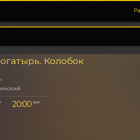
Р
огатырь. Колобок
ия
тинский
20:00
 ₽
350 ₽