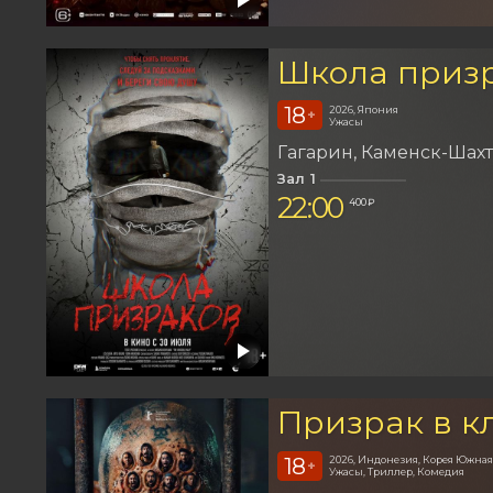
Школа приз
18
2026, Япония
+
Ужасы
Гагарин
Каменск-Шах
Зал 1
22:00
400 ₽
Призрак в к
18
2026, Индонезия, Корея Южная
+
Ужасы, Триллер, Комедия