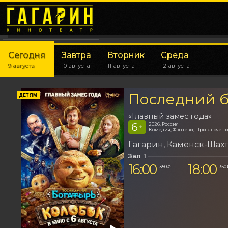
Сегодня
Завтра
Вторник
Среда
9 августа
10 августа
11 августа
12 августа
Последний б
ДЕТЯМ
«Главный замес года»
6
2026, Россия
+
Комедия, Фэнтези, Приключен
Гагарин
Каменск-Шах
Зал 1
16:00
18:00
350 ₽
350