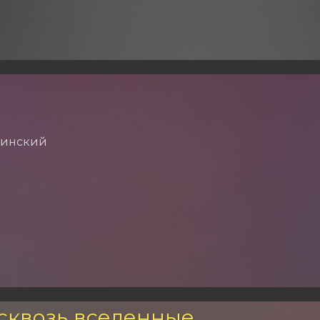
тинский
сквозь вселенные