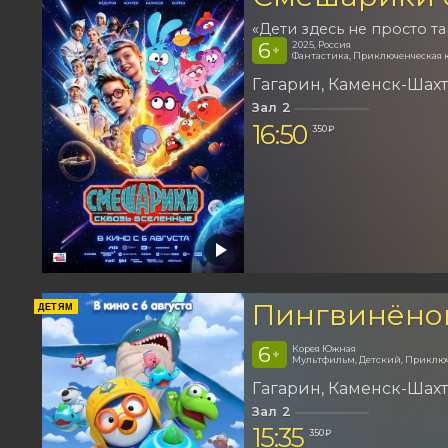
«Дети здесь не просто та
6
2025, Россия
+
Фантастика, Приключенческая 
Гагарин
Каменск-Шах
Зал 2
16:50
350 ₽
Пингвинёно
ДЕТЯМ
6
Корея Южная
+
Мультфильм, Детский, Приклю
Гагарин
Каменск-Шах
Зал 2
15:35
350 ₽