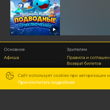
Основное
Зрителям
Афиша
Правила и соглаше
Возврат билетов
Оплата картой
Реквизиты
Сайт использует cookies при авторизации 
Принять
Читать подробнее
Сеть кинотеатров «Галактика»
©
2018-
2026