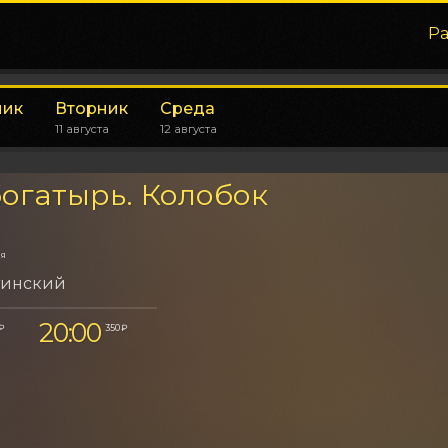
Р
ник
Вторник
Среда
11 августа
12 августа
огатырь. Колобок
ия
тинский
20:00
 ₽
350 ₽