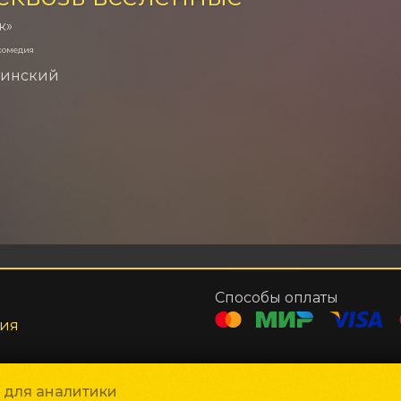
к»
комедия
тинский
Способы оплаты
ния
и для аналитики