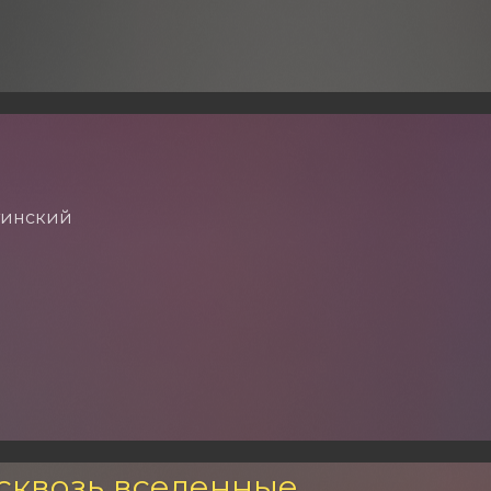
тинский
сквозь вселенные