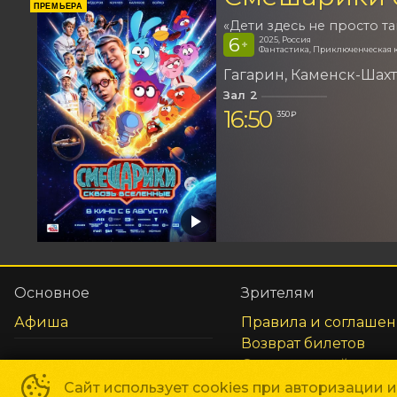
ПРЕМЬЕРА
«Дети здесь не просто та
6
2025, Россия
+
Фантастика, Приключенческая 
Гагарин
Каменск-Шах
Зал 2
16:50
350 ₽
Основное
Зрителям
Афиша
Правила и соглаше
Возврат билетов
Оплата картой
Реквизиты
Сайт использует cookies при авторизации 