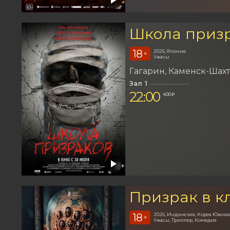
Школа приз
18
2026, Япония
+
Ужасы
Гагарин
Каменск-Шах
Зал 1
22:00
400 ₽
Призрак в к
18
2026, Индонезия, Корея Южная
+
Ужасы, Триллер, Комедия