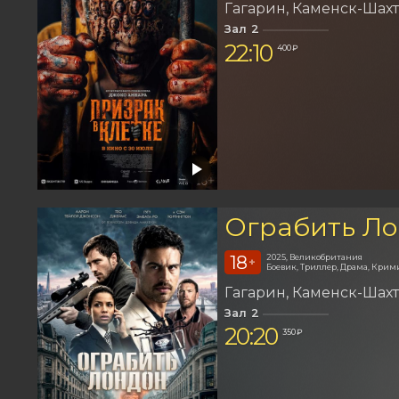
Гагарин
Каменск-Шах
Зал 2
22:10
400 ₽
Ограбить Л
18
2025, Великобритания
+
Боевик, Триллер, Драма, Крим
Гагарин
Каменск-Шах
Зал 2
20:20
350 ₽