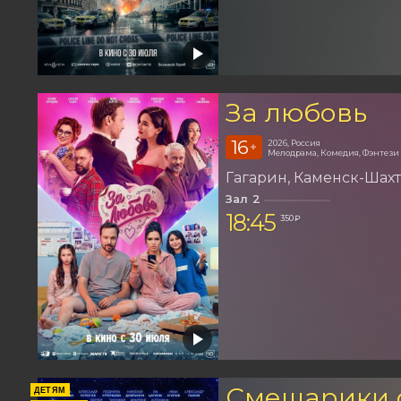
За любовь
16
2026, Россия
+
Мелодрама, Комедия, Фэнтези
Гагарин
Каменск-Шах
Зал 2
18:45
350 ₽
Смешарики 
ДЕТЯМ