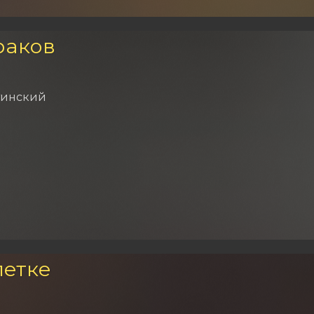
раков
тинский
летке