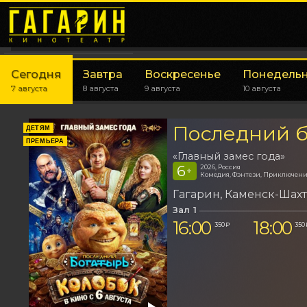
Сегодня
Завтра
Воскресенье
Понедель
7 августа
8 августа
9 августа
10 августа
Последний б
ДЕТЯМ
ПРЕМЬЕРА
«Главный замес года»
6
2026, Россия
+
Комедия, Фэнтези, Приключен
Гагарин
Каменск-Шах
Зал 1
16:00
18:00
350 ₽
350