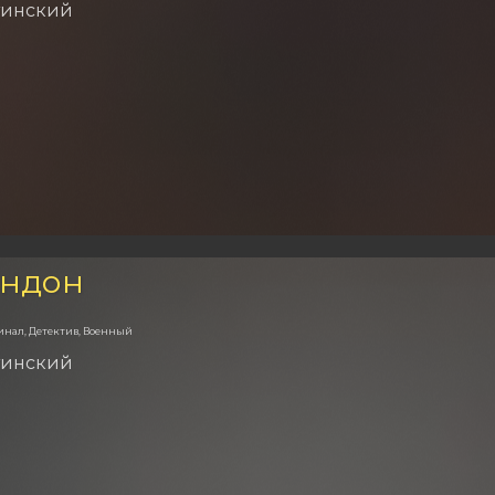
тинский
ондон
инал, Детектив, Военный
тинский